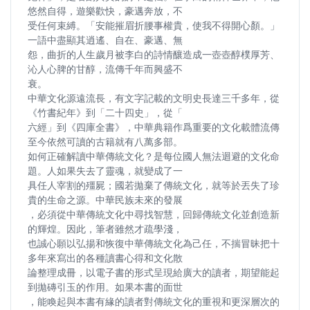
悠然自得，遊樂歡快，豪邁奔放，不
受任何束縛。「安能摧眉折腰事權貴，使我不得開心顏。」
一語中盡顯其逍遙、自在、豪邁、無
怨，曲折的人生歲月被李白的詩情釀造成一壺壺醇樸厚芳、
沁人心脾的甘醇，流傳千年而興盛不
衰。
中華文化源遠流長，有文字記載的文明史長達三千多年，從
《竹書紀年》到「二十四史」，從「
六經」到《四庫全書》，中華典籍作爲重要的文化載體流傳
至今依然可讀的古籍就有八萬多部。
如何正確解讀中華傳統文化？是每位國人無法迴避的文化命
題。人如果失去了靈魂，就變成了一
具任人宰割的殭屍；國若拋棄了傳統文化，就等於丟失了珍
貴的生命之源。中華民族未來的發展
，必須從中華傳統文化中尋找智慧，回歸傳統文化並創造新
的輝煌。因此，筆者雖然才疏學淺，
也誠心願以弘揚和恢復中華傳統文化為己任，不揣冒昧把十
多年來寫出的各種讀書心得和文化散
論整理成冊，以電子書的形式呈現給廣大的讀者，期望能起
到拋磚引玉的作用。如果本書的面世
，能喚起與本書有緣的讀者對傳統文化的重視和更深層次的