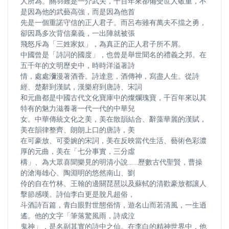
人所為。關羽雖是一介武夫，千百年來卻備受世人敬重，不
是因為他的武藝高強，而是因為他首
先是一個重諾守信的正人君子。而呂布雖有萬夫不擋之勇，
卻因爲多次背信棄義，一出陣就被張
飛怒斥為「三姓家奴」，為真正的正人君子所不屑。
中國曾是「詩詞的國度」，也曾是舉世聞名的禮義之邦。在
五千年的文明歷史中，時時洋溢著詩
情，處處瀰漫著酒香。詩達意，酒傳神，寫盡人生。從詩
經、楚辭到漢賦，漢樂府到唐詩、宋詞
和元曲都是中國古代文化寶庫中的燦爛瑰寶，千百年來以其
特有的魅力滋養著一代一代的中華兒
女。中華傳統文化之美，美在散韻結合、辭藻華麗的漢賦，
美在韻律整齊、朗朗上口的唐詩，美
在可豪放、可委婉的宋詞，美在反映當代生活、藝術色彩濃
厚的元曲，美在「七分事實，三分虛
構」、為大眾喜聞樂見的明清小說……歷數古代聖賢，曹操
的滄海雄心、陶淵明的悠然南山、劉
伶的自在竹林、王翰的邊關琵琶以及蘇軾的清歡豪放都讓人
擊節感嘆。詩仙李白更是脫凡超俗，
斗酒詩百篇，青白眼對世態俗情，遊名山而若清風，一生逍
遙。他的文字「筆落驚風雨，詩成泣
鬼神」，是名副其實的詩中之仙。在李白的精神世界中，他