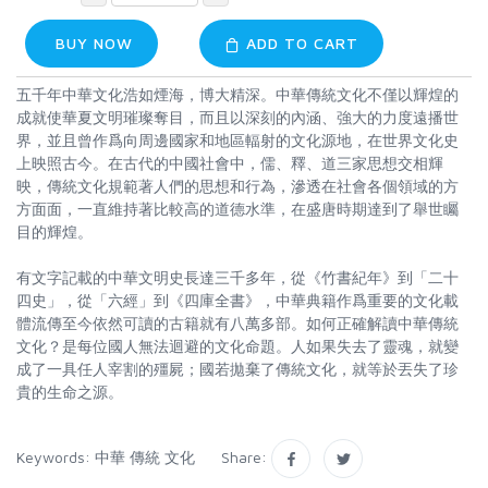
BUY NOW
ADD TO CART
五千年中華文化浩如煙海，博大精深。中華傳統文化不僅以輝煌的
成就使華夏文明璀璨奪目，而且以深刻的內涵、強大的力度遠播世
界，並且曾作爲向周邊國家和地區輻射的文化源地，在世界文化史
上映照古今。在古代的中國社會中，儒、釋、道三家思想交相輝
映，傳統文化規範著人們的思想和行為，滲透在社會各個領域的方
方面面，一直維持著比較高的道德水準，在盛唐時期達到了舉世矚
目的輝煌。
有文字記載的中華文明史長達三千多年，從《竹書紀年》到「二十
四史」，從「六經」到《四庫全書》，中華典籍作爲重要的文化載
體流傳至今依然可讀的古籍就有八萬多部。如何正確解讀中華傳統
文化？是每位國人無法迴避的文化命題。人如果失去了靈魂，就變
成了一具任人宰割的殭屍；國若拋棄了傳統文化，就等於丟失了珍
貴的生命之源。
Keywords:
中華
傳統
文化
Share: