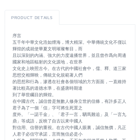
PRODUCT DETAILS
序言
五千年中華文化浩如煙海，博大精深。中華傳統文化不僅以
輝煌的成就使華夏文明璀璨奪目，而
且以深刻的內涵、強大的力度遠播世界，並且曾作爲向周邊
國家和地區輻射的文化源地，在世界
文化史上映照古今。在古代的中國社會中，儒、釋、道三家
思想交相輝映，傳統文化規範著人們
的思想和行為，滲透在社會各個領域的方方面面，一直維持
著比較高的道德水準，在盛唐時期達
到了舉世矚目的輝煌。
在中國古代，誠信曾是無數人修身立世的信條，有許多正人
君子為了一個「信」字可將生死置之
度外。「一諾千金」、「君子一言，駟馬難追」及「一言九
鼎」等成語，反映了自古以來中國人
對信用、信譽的重視。在古代中國人眼裏，誠信無價，凡正
人君子必信守承諾，言而無信必是小