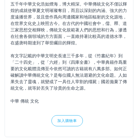
五千年中華文化浩如煙海，博大精深。中華傳統文化不僅以輝
煌的成就使華夏文明璀璨奪目，而且以深刻的內涵、強大的力
度遠播世界，並且曾作爲向周邊國家和地區輻射的文化源地，
在世界文化史上映照古今。在古代的中國社會中，儒、釋、道
三家思想交相輝映，傳統文化規範著人們的思想和行為，滲透
在社會各個領域的方方面面，一直維持著比較高的道德水準，
在盛唐時期達到了舉世矚目的輝煌。
有文字記載的中華文明史長達三千多年，從《竹書紀年》到
「二十四史」，從「六經」到《四庫全書》，中華典籍作爲重
要的文化載體流傳至今依然可讀的古籍就有八萬多部。如何正
確解讀中華傳統文化？是每位國人無法迴避的文化命題。人如
果失去了靈魂，就變成了一具任人宰割的殭屍；國若拋棄了傳
統文化，就等於丟失了珍貴的生命之源。
中華 傳統 文化
加入購物車