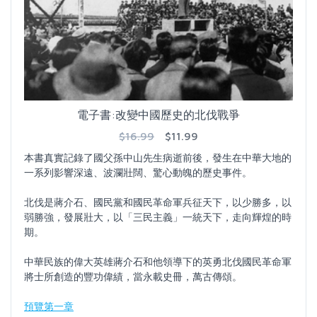
電子書:改變中國歷史的北伐戰爭
$16.99
$11.99
本書真實記錄了國父孫中山先生病逝前後，發生在中華大地的
一系列影響深遠、波瀾壯闊、驚心動魄的歷史事件。
北伐是蔣介石、國民黨和國民革命軍兵征天下，以少勝多，以
弱勝強，發展壯大，以「三民主義」一統天下，走向輝煌的時
期。
中華民族的偉大英雄蔣介石和他領導下的英勇北伐國民革命軍
將士所創造的豐功偉績，當永載史冊，萬古傳頌。
預覽第一章