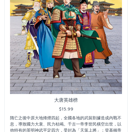
大唐英雄榜
$15.99
隋亡之後中原大地烽煙四起，全國各地的武裝割據造成內戰不
息，導致國力大衰、民力枯竭。千古一帝李世民橫空出世，以
他特有的英明神武平定四方，受封為「天策上將」；登基稱帝