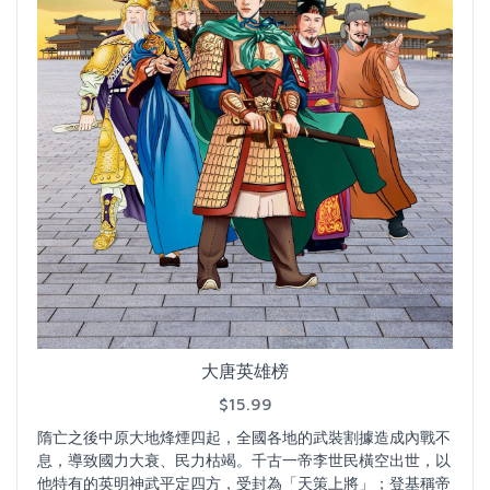
大唐英雄榜
$15.99
隋亡之後中原大地烽煙四起，全國各地的武裝割據造成內戰不
息，導致國力大衰、民力枯竭。千古一帝李世民橫空出世，以
他特有的英明神武平定四方，受封為「天策上將」；登基稱帝