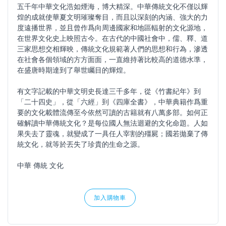
五千年中華文化浩如煙海，博大精深。中華傳統文化不僅以輝
煌的成就使華夏文明璀璨奪目，而且以深刻的內涵、強大的力
度遠播世界，並且曾作爲向周邊國家和地區輻射的文化源地，
在世界文化史上映照古今。在古代的中國社會中，儒、釋、道
三家思想交相輝映，傳統文化規範著人們的思想和行為，滲透
在社會各個領域的方方面面，一直維持著比較高的道德水準，
在盛唐時期達到了舉世矚目的輝煌。
有文字記載的中華文明史長達三千多年，從《竹書紀年》到
「二十四史」，從「六經」到《四庫全書》，中華典籍作爲重
要的文化載體流傳至今依然可讀的古籍就有八萬多部。如何正
確解讀中華傳統文化？是每位國人無法迴避的文化命題。人如
果失去了靈魂，就變成了一具任人宰割的殭屍；國若拋棄了傳
統文化，就等於丟失了珍貴的生命之源。
中華 傳統 文化
加入購物車