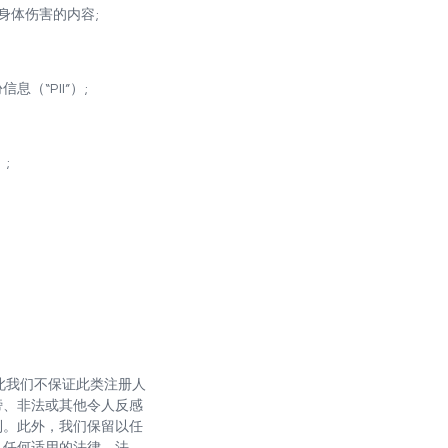
身体伤害的内容;
（“PII”）;
;
，因此我们不保证此类注册人
谤、非法或其他令人反感
利。此外，我们保留以任
足任何适用的法律、法