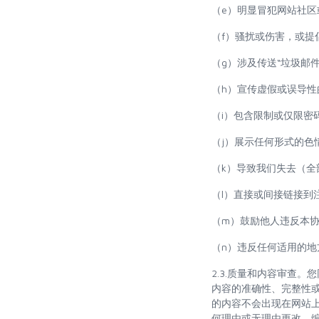
（e）明显冒犯网站社区
（f）骚扰或伤害，或提
（g）涉及传送“垃圾邮件
（h）宣传虚假或误导性
（i）包含限制或仅限密
（j）展示任何形式的色
（k）导致我们失去（全
（l）直接或间接链接到
（m）鼓励他人违反本协
（n）违反任何适用的
2.3.质量和内容审查。您
内容的准确性、完整性
的内容不会出现在网站
何理由或无理由更改、