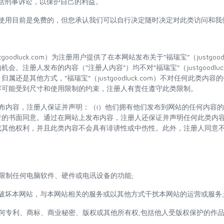
括刑事诉讼，以保护自己的利益。
站的使用目前是免费的，但您承认我们可以自行决定随时决定对此类访问和
stgoodluck.com）为注册用户提供了在本网站发布关于“福瑞宝”（justgoo
会。注册人发布的内容（“注册人内容”）均不对“福瑞宝”（justgoodluc
属还是其他方式，“福瑞宝”（justgoodluck.com）不对任何此类内
容可能受到尺寸和使用限制的约束，注册人有责任遵守此类限制。
站发布内容，注册人保证并声明：（i）他们拥有他们发布到网站的任何内容的
者的书面同意。通过在网站上发布内容，注册人还保证并声明任何此类内
或其他权利，并且此类内容不会具有诽谤性或中伤性。此外，注册人同意
限制任何电脑软件、硬件或电讯设备的功能;
破坏本网站，与本网站相关的服务或以其他方式干扰本网站的运营或服务;
何专利、商标、商业秘密、版权或其他所有权;包括他人受版权保护的作品