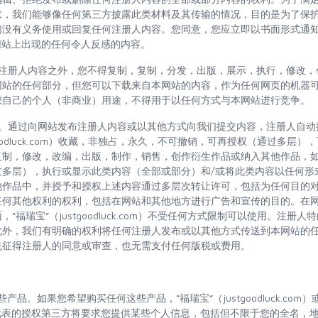
求，我们能够像任何第三方披露此类材料及其传输的情况，目的是为了保
没有义务使用或回复任何注册人内容。您同意，您应立即以书面形式通知
com）网站上出现的任何令人反感的内容。
布的注册人内容之外，您不得复制，复制，分发，出版，展示，执行，修改
网站的任何部分，但您可以下载来自本网站的内容，作为任何网页的机器可
您自己的个人（非商业）用途，不得用于以任何方式与本网站进行竞争。
许可。通过向网站发布注册人内容或以其他方式向我们提交内容，注册人自
tgoodluck.com）收藏，非独占，永久，不可撤销，可再授权（通过多层
复制，修改，改编，出版，制作，销售，创作衍生作品或纳入其他作品，
过多层），执行或显示此类内容（全部或部分）和/或将此类内容以任何形
他作品中，并授予和授权上述内容通过多层次转让许可，包括为任何目的
任何其他权利的权利，包括在网站和其他地方进行广告和宣传的目的。在
“福瑞宝”（justgoodluck.com）不受任何方式限制可以使用。注册
此外，我们有明确的权利将任何注册人发布或以其他方式传送到本网站的
先征得注册人的同意或审查，也无需支付任何版税或费用。
些产品。如果您希望购买任何这些产品，“福瑞宝”（justgoodluck.com）
k.com）代表的授权第三方将要求您提供某些个人信息，包括但不限于您的全名