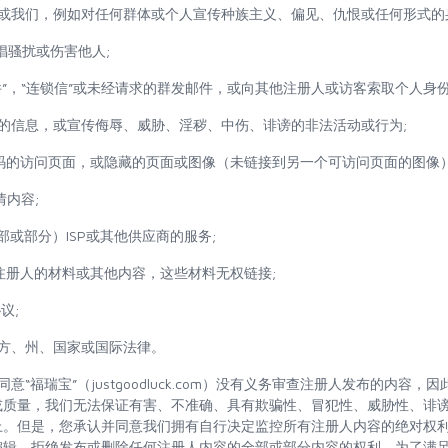
或我们，例如对任何群体或个人宣传种族主义、偏见、仇恨或任何形式的
倡骚扰或伤害他人;
”，“连锁信”或未经请求的群发邮件，或向其他注册人或访客索取个人身份信息
的信息，或宣传侮辱、威胁、淫秽、中伤、诽谤的非法活动或行为;
码的访问页面，或隐藏的页面或图像（未链接到另一个可访问页面的图像）
情内容;
部或部分）ISP或其他供应商的服务;
注册人的材料或其他内容，这些材料无权链接;
议;
地方、州、国家或国际法律。
同意“福瑞宝”（justgoodluck.com）没有义务审查注册人发布的内容
或质量，我们无法保证有害、不准确、具有欺骗性、冒犯性、威胁性、诽
上。但是，您承认并同意我们拥有自行决定监控所有注册人内容的绝对权
编辑、拒绝发布或删除任何注册人内容的全部或部分内容的权利。为了满