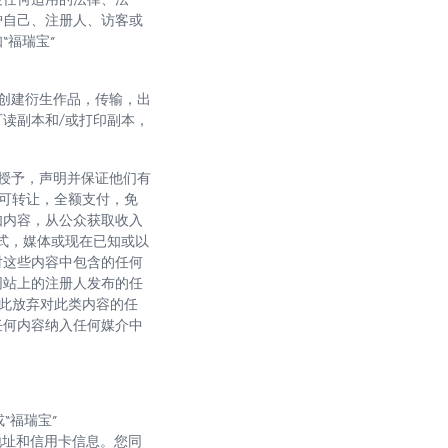
护自己、注册人、访客或
“福瑞宝”
，创建衍生作品，传输，出
读副本和/或打印副本，
动授予，声明并保证他们有
），可转让，全额支付，免
如内容，从公众获取收入
式，媒体或现在已知或以
对这些内容中包含的任何
网站上的注册人发布的任
人特此放弃对此类内容的任
任何内容纳入任何媒介中
或“福瑞宝”
，地址和信用卡信息。您同