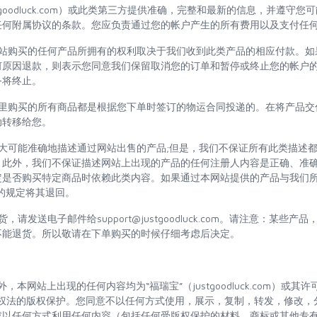
stgoodluck.com）或此类第三方提供准确，完整和最新的信息，并遵守
任何附属协议的条款。您应负责通过您的帐户产生的所有费用以及支付任
本网站购买的任何产品所拥有的权利取决于我们收到此类产品的相应付款。
何原因退款，则表示您同意我们保留取消您的订单和暂停或终止您的帐户
务将终止。
们这里购买的所有商品都是根据您下单时签订的物运合同投递的。在将产品
动转移给您。
尽最大可能准确地描述通过网站出售的产品;但是，我们不保证所有此类描述
。此外，我们不保证描述网站上出现的产品的任何注册人内容是正确、准
定是否购买特定商品时依赖此类内容。如果通过本网站提供的产品与我们
节的规定将其退回。
退货，请发送电子邮件给
support@justgoodluck.com
。请注意：某些产品
不能退货。所以敬请在下单购买的时候仔细考虑后决定。
外，本网站上出现的任何内容均为“福瑞宝”（justgoodluck.com）或
版权法的版权保护。您同意不以任何方式使用，展示，复制，转发，修改，
或以任何方式利用任何内容（包括任何受版权保护的材料，商标或其他专