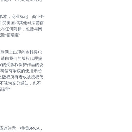
，脚本，商业标记，商业外
标，并受美国和其他司法管辖
发布任何商标，包括与网
毁“福瑞宝”
为互联网上出现的资料侵犯
，请向我们的版权代理提
权的受版权保护作品的说
您确信有争议的使用未经
是版权所有者或被授权代
均不视为充分通知，也不
福瑞宝”
您应该注意，根据DMCA，