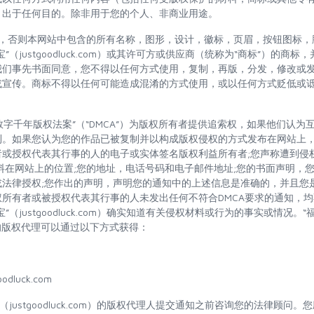
，出于任何目的。除非用于您的个人、非商业用途。
说明，否则本网站中包含的所有名称，图形，设计，徽标，页眉，按钮图标
”（justgoodluck.com）或其许可方或供应商（统称为“商标”）的商
我们事先书面同意，您不得以任何方式使用，复制，再版，分发，修改或
宣传。商标不得以任何可能造成混淆的方式使用，或以任何方式贬低或诋
。
8年“数字千年版权法案”（“DMCA”）为版权所有者提供追索权，如果他们认
利。如果您认为您的作品已被复制并以构成版权侵权的方式发布在网站上
者或授权代表其行事的人的电子或实体签名版权利益所有者;您声称遭到侵
料在网站上的位置;您的地址，电话号码和电子邮件地址;您的书面声明，
或法律授权;您作出的声明，声明您的通知中的上述信息是准确的，并且您
所有者或被授权代表其行事的人未发出任何不符合DMCA要求的通知，
（justgoodluck.com）确实知道有关侵权材料或行为的事实或情况。“
com）的版权代理可以通过以下方式获得：
oodluck.com
（justgoodluck.com）的版权代理人提交通知之前咨询您的法律顾问。