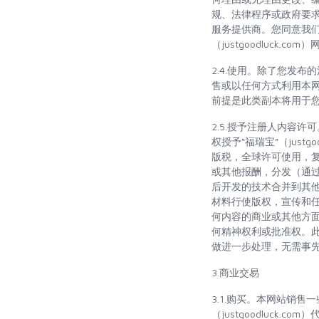
规、法律程序或政府要
服务提供商。您同意我们
（justgoodluck.
2.4.使用。除了您发
售或以任何方式利用本
前提是此类副本将用于
2.5.授予注册人内容
权授予“福瑞宝”（jus
版税，全球许可使用，
或其他报酬，分发（通
后开发的技术合并到其
材料行使版权，宣传和
何内容的商业或其他方面，
何精神权利或批准权。
做进一步处理，无需事
3.商业交易
3.1.购买。本网站销售一
（justgoodluc