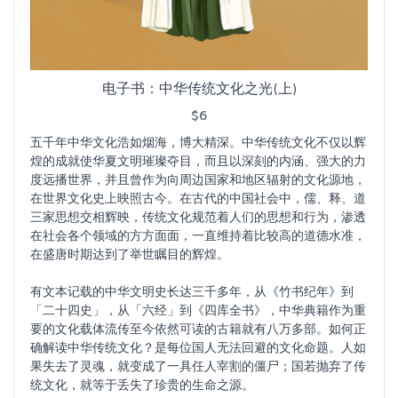
电子书：中华传统文化之光(上)
$6
五千年中华文化浩如烟海，博大精深。中华传统文化不仅以辉
煌的成就使华夏文明璀璨夺目，而且以深刻的内涵、强大的力
度远播世界，并且曾作为向周边国家和地区辐射的文化源地，
在世界文化史上映照古今。在古代的中国社会中，儒、释、道
三家思想交相辉映，传统文化规范着人们的思想和行为，渗透
在社会各个领域的方方面面，一直维持着比较高的道德水准，
在盛唐时期达到了举世瞩目的辉煌。
有文本记载的中华文明史长达三千多年，从《竹书纪年》到
「二十四史」，从「六经」到《四库全书》，中华典籍作为重
要的文化载体流传至今依然可读的古籍就有八万多部。如何正
确解读中华传统文化？是每位国人无法回避的文化命题。人如
果失去了灵魂，就变成了一具任人宰割的僵尸；国若抛弃了传
统文化，就等于丢失了珍贵的生命之源。